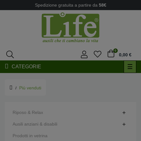
Spedizione gratuita a partire da
58€
0
0,00 €
navi
☰
CATEGORIE
Togg
Più venduti
Riposo & Relax

Ausili anziani & disabili

Prodotti in vetrina