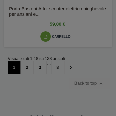
Porta Bastoni Atto: scooter elettrico pieghevole
per anziani e...
59,00 €
CARRELLO
Visualizzati 1-18 su 138 articoli
…

1
2
3
8

Back to top