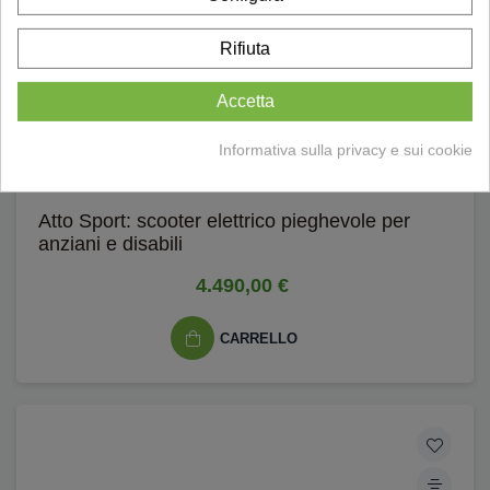
Rifiuta
Accetta
Informativa sulla privacy e sui cookie
Atto Sport: scooter elettrico pieghevole per
anziani e disabili
4.490,00 €
CARRELLO