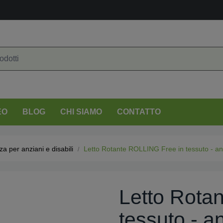
EO
BLOG
CHI SIAMO
CONTATTO
za per anziani e disabili
Letto Rotante ROLLING Free in tessuto - ang
Letto Rota
tessuto - an