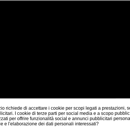
o richiede di accettare i cookie per scopi legati a prestazioni, 
citari. I cookie di terze parti per social media e a scopo pubblic
zati per offrire funzionalità social e annunci pubblicitari personal
ie e l'elaborazione dei dati personali interessati?