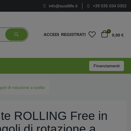
info@ausililife.it
+39 035 034 0302
0
ACCEDI
REGISTRATI
0,00 €
Finanziamenti
oli di rotazione a scelta
nte ROLLING Free in
goli di rotazione a