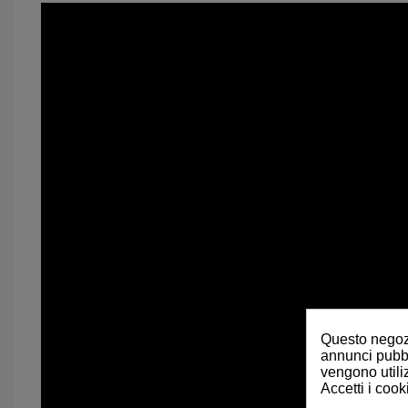
Questo negozi
annunci pubbli
vengono utiliz
Accetti i cook