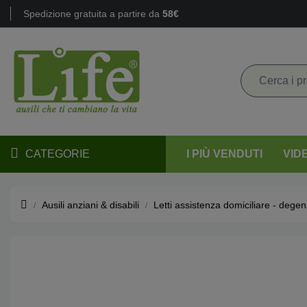
Spedizione gratuita a partire da
58€
CATEGORIE
I PIÙ VENDUTI
VID
Ausili anziani & disabili
Letti assistenza domiciliare - degen