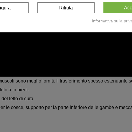
igura
Rifiuta
Acc
Informativa sulla priv
 muscoli sono meglio forniti. Il trasferimento spesso estenuante
uto a in piedi.
el letto di cura.
 per le cosce, supporto per la parte inferiore delle gambe e mec