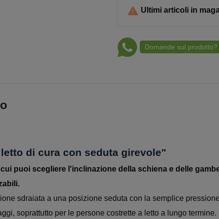

Ultimi articoli in mag
Domande sul prodotto?
to
“
letto di cura con seduta girevole"
n cui puoi scegliere l'inclinazione della schiena e delle gamb
abili.
zione sdraiata a una posizione seduta con la semplice pressione
aggi, soprattutto per le persone costrette a letto a lungo termine.