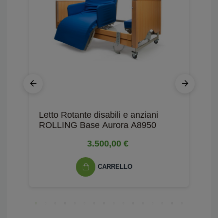
Letto Rotante disabili e anziani
L
ROLLING Base Aurora A8950
d
3.500,00 €
CARRELLO