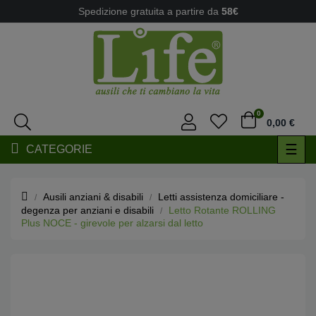
Spedizione gratuita a partire da
58€
0
0,00 €
navi
☰
CATEGORIE
Togg
Ausili anziani & disabili
Letti assistenza domiciliare -
degenza per anziani e disabili
Letto Rotante ROLLING
Plus NOCE - girevole per alzarsi dal letto