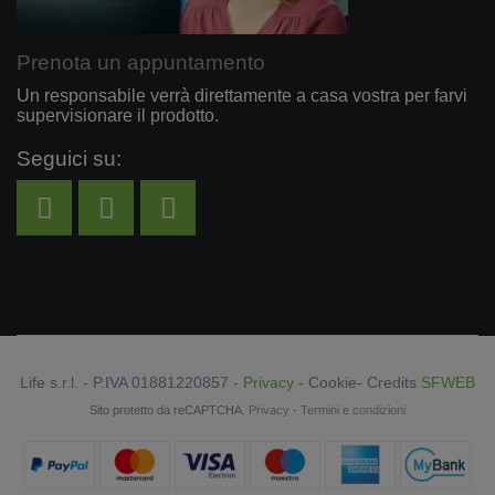
Prenota un appuntamento
Un responsabile verrà direttamente a casa vostra per farvi
supervisionare il prodotto.
Seguici su:
Life s.r.l. - P.IVA 01881220857 -
Privacy
-
Cookie
- Credits
SFWEB
Sito protetto da reCAPTCHA.
Privacy
-
Termini e condizioni