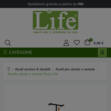
Spedizione gratuita a partire da
58€
0
0,00 €
navi
☰
CATEGORIE
Togg
Ausili anziani & disabili
Ausili per alzate e sedute
Ausilio alzata e seduta Easy Life