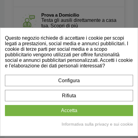
Prova a Domicilio
Testa gli ausili direttamente a casa
tua. Scopri di più
Questo negozio richiede di accettare i cookie per scopi
legati a prestazioni, social media e annunci pubblicitari. I
Recensioni Autentiche
cookie di terze parti per social media e a scopo
Leggi le nostre Recensioni Su
pubblicitario vengono utilizzati per offrire funzionalità
Trustpilot
social e annunci pubblicitari personalizzati. Accetti i cookie
e l'elaborazione dei dati personali interessati?
Configura
Rifiuta
Accetta
Informativa sulla privacy e sui cookie