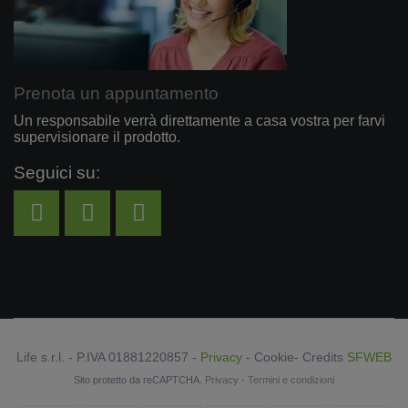
Prenota un appuntamento
Un responsabile verrà direttamente a casa vostra per farvi
supervisionare il prodotto.
Seguici su:
Life s.r.l. - P.IVA 01881220857 -
Privacy
-
Cookie
- Credits
SFWEB
Sito protetto da reCAPTCHA.
Privacy
-
Termini e condizioni