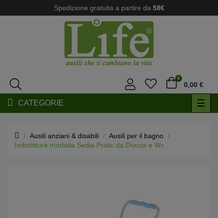
Spedizione gratuita a partire da
58€
0
0,00 €
navi
☰
CATEGORIE
Togg
Ausili anziani & disabili
Ausili per il bagno
Imbottitura morbida Sedia Pratic da Doccia e Wc