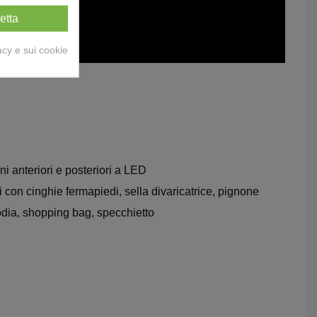
etta
acy e sui cookie
ni anteriori e posteriori a LED
i con cinghie fermapiedi, sella divaricatrice, pignone
todia, shopping bag, specchietto