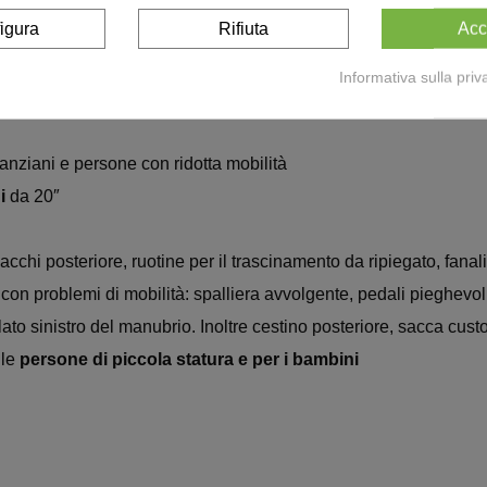
igura
Rifiuta
Acc
Informativa sulla priv
anziani e persone con ridotta mobilità
i
da 20″
cchi posteriore, ruotine per il trascinamento da ripiegato, fanali
 con problemi di mobilità: spalliera avvolgente, pedali pieghevol
ato sinistro del manubrio. Inoltre cestino posteriore, sacca cus
 le
persone di piccola statura e per i bambini