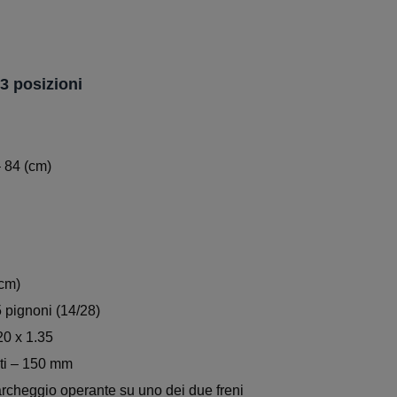
3 posizioni
– 84 (cm)
(cm)
5 pignoni (14/28)
20 x 1.35
nti – 150 mm
parcheggio operante su uno dei due freni