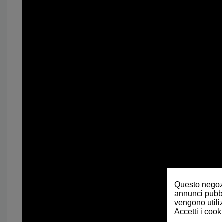
Questo negozi
annunci pubbli
vengono utiliz
Accetti i cook