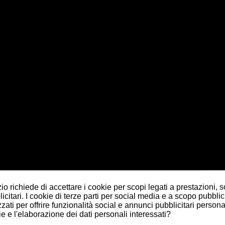
o richiede di accettare i cookie per scopi legati a prestazioni, 
citari. I cookie di terze parti per social media e a scopo pubblic
zati per offrire funzionalità social e annunci pubblicitari personal
ie e l'elaborazione dei dati personali interessati?