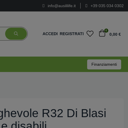
info@ausililife.it
+39 035 034 0302
0
ACCEDI
REGISTRATI
0,00 €
Finanziamenti
eghevole R32 Di Blasi
e disabili