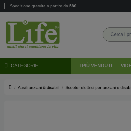
Spedizione gratuita a partire da
58€
CATEGORIE
I PIÙ VENDUTI
VID
Ausili anziani & disabili
Scooter elettrici per anziani e disabi