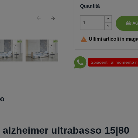
Quantità
AG

Ultimi articoli in mag
Spiacenti, al momento non
to
a alzheimer ultrabasso 15|80