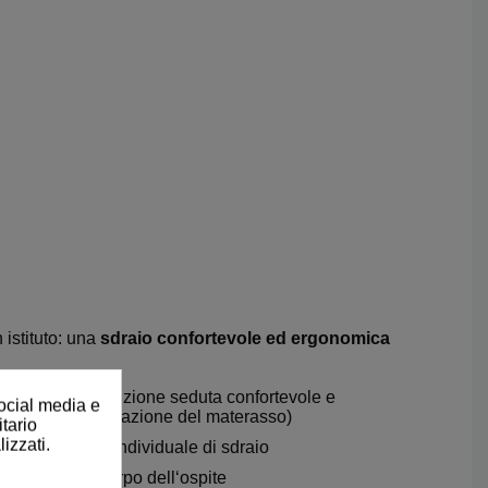
 istituto: una
sdraio confortevole ed ergonomica
ntiscono una
posizione seduta confortevole e
social media e
i 11 cm (compensazione del materasso)
itario
izzati.
aggiore comfort individuale di sdraio
imensioni del corpo dell‘ospite