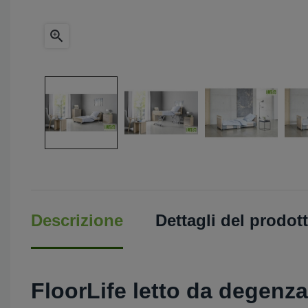

Descrizione
Dettagli del prodot
FloorLife letto da degenz