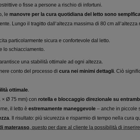
trittive o fisse a persone a rischio di infortuni.
o, le
manovre per la cura quotidiana del letto sono semplfic
nte. Lungo il tragitto dall‘altezza massima di 80 cm all‘altezza m
ita particolarmente sicura e confortevole dal letto.
re lo schiacciamento
.
rantisce una stabilità ottimale ad ogni altezza.
tenere conto del processo di
cura nei minimi dettagli
. Ciò signif
ità ottimale
.
1 × Ø 75 mm) con
rotella e bloccaggio direzionale su entrambi 
e, il letto è
estremamente maneggevole
– anche in piccole 
ezza
. Il risultato: più sicurezza e risparmio di tempo nella cura q
di materasso
, questo per dare al cliente la possibilità di inseri