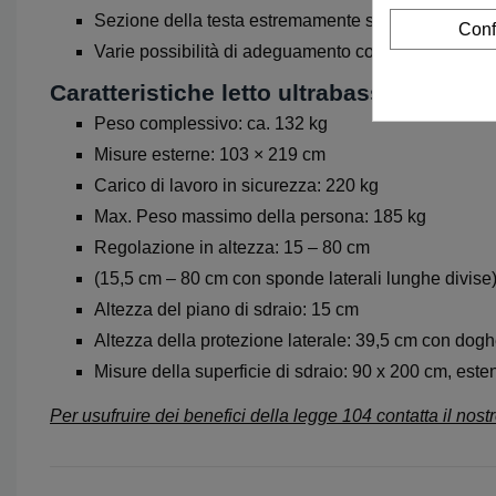
Sezione della testa estremamente stabile
, adatta 
Conf
Varie possibilità di adeguamento come
Trendelenbu
Caratteristiche letto ultrabasso alzheim
Peso complessivo: ca. 132 kg
Misure esterne: 103 × 219 cm
Carico di lavoro in sicurezza: 220 kg
Max. Peso massimo della persona: 185 kg
Regolazione in altezza: 15 – 80 cm
(15,5 cm – 80 cm con sponde laterali lunghe divise
Altezza del piano di sdraio: 15 cm
Altezza della protezione laterale: 39,5 cm con doghe
Misure della superficie di sdraio: 90 x 200 cm, este
Per usufruire dei benefici della legge 104 contatta il nostr