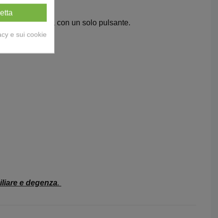
etta
sere selezionata con un solo pulsante.
acy e sui cookie
iliare e degenza
.