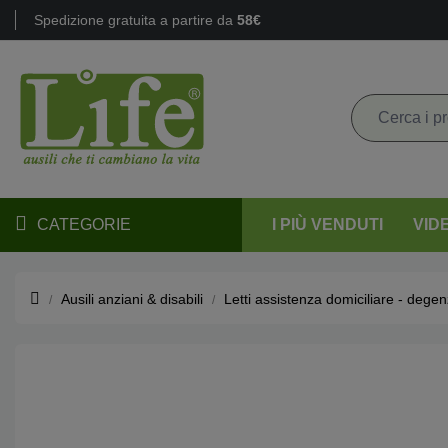
Spedizione gratuita a partire da
58€
CATEGORIE
I PIÙ VENDUTI
VID
Ausili anziani & disabili
Letti assistenza domiciliare - degen