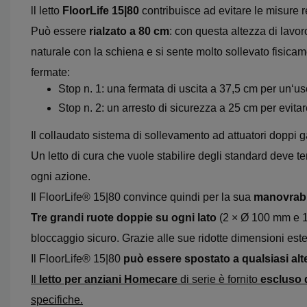
ll letto
FloorLife 15|80
contribuisce ad evitare le misure res
Può essere
rialzato a 80 cm
: con questa altezza di lavor
naturale con la schiena e si sente molto sollevato fisicame
fermate:
Stop n. 1
: una fermata di uscita a
37,5 cm per un‘usc
Stop n. 2
: un arresto di sicurezza a
25 cm per evita
Il collaudato sistema di sollevamento ad attuatori doppi ga
Un letto di cura che vuole stabilire degli standard deve 
ogni azione.
Il FloorLife® 15|80 convince quindi per la sua
manovrabil
Tre grandi ruote doppie su ogni lato
(2 × Ø 100 mm e 
bloccaggio sicuro. Grazie alle sue ridotte dimensioni estern
Il FloorLife® 15|80
può essere spostato a qualsiasi alt
Il
letto per anziani Homecare
di serie è fornito
escluso 
specifiche.