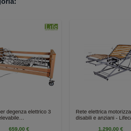
goria:
per degenza elettrico 3
Rete elettrica motorizza
elevabile
disabili e anziani - Life
lemburg –...
STRONG...
659,00 €
1.290,00 €