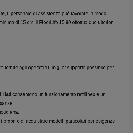
ate
, il personale di assistenza può lavorare in modo
inima di 15 cm, il FloorLife 15|80 effettua due ulteriori
ica fornire agli operatori il miglior supporto possibile per
i lati
consentono un funzionamento rettilineo e un
stanze.
uotidiana.
re i propri o di acquistare modelli particolari per esigenze