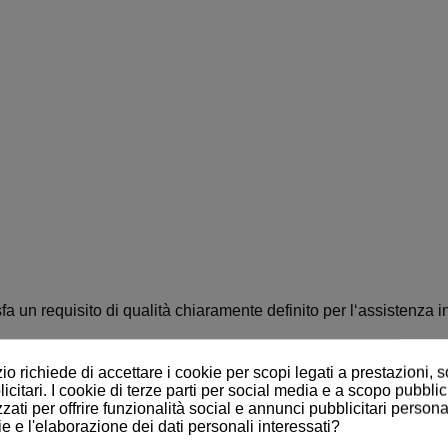
a un requisito di qualità chiaramente definito per l‘assistenza in
nale ergonomico e una compensazione del materasso, che gara
o richiede di accettare i cookie per scopi legati a prestazioni, 
essione. La compensazione della lunghezza dello schienale è d
citari. I cookie di terze parti per social media e a scopo pubblic
zati per offrire funzionalità social e annunci pubblicitari personal
a e di sdraio
, nonché sistemi di superfici di sdraio offrono un m
ie e l'elaborazione dei dati personali interessati?
lle protezioni laterali per un rapido e semplice adattamento alle d