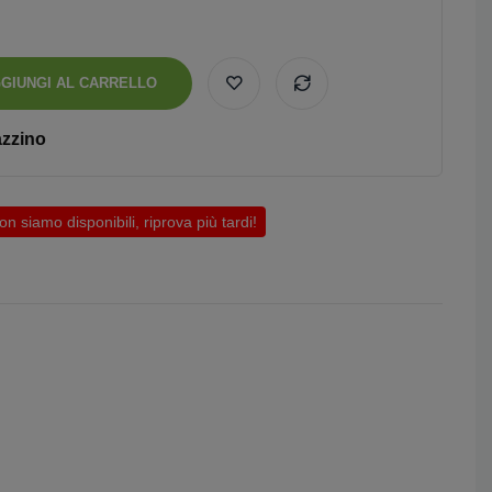
GIUNGI AL CARRELLO
azzino
 siamo disponibili, riprova più tardi!