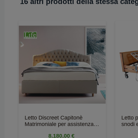
16 altri prodotti della stessa cate
Letto Discreet Capitonè
Letto 
Matrimoniale per assistenza
snodi 
domiciliare
Trende
8.180,00 €