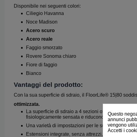
Disponibile nei seguenti colori:
Ciliegio Havanna
Noce Madison
Acero scuro
Acero reale
Faggio smorzato
Rovere Sonoma chiaro
Fiore di faggio
Bianco
Vantaggi del prodotto:
Con la sua superficie di sdraio, il FloorLife® 15|80 soddisf
ottimizzata.
La
superficie di sdraio a 4 sezion
i offre uno schie
Questo negozi
fisiologicamente sensata
e riducono i picchi di pr
annunci pubbli
vengono utiliz
Una
varietà di impostazioni per le superfici di sedut
Accetti i cook
Estensioni integrate
, senza attrezzi, del letto e de