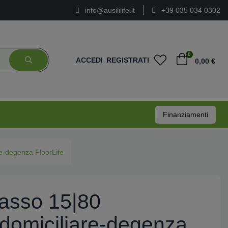
info@ausililife.it
+39 035 034 0302
0
ACCEDI
REGISTRATI
0,00 €
Finanziamenti
re-degenza FloorLife
basso 15|80
 domiciliare-degenza