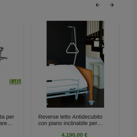
ta per
Reverse letto Antidecubito
R
care
con piano inclinabile per
R
assistenza...
r
4.190,00 €