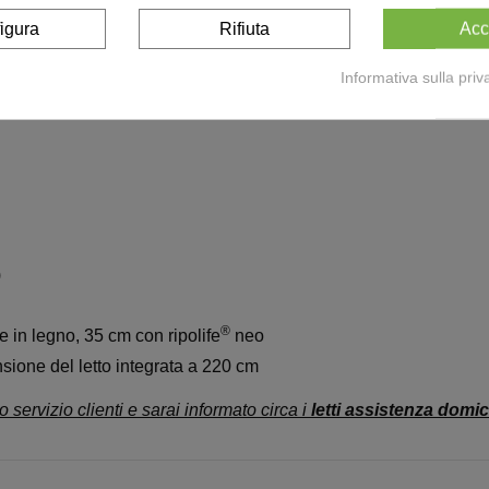
anche ad un uso intensivo
igura
Rifiuta
Acc
rg, Anti-Trendelenburg e la posizione di seduta comfort
può es
Informativa sulla priv
er FloorLife 15|80:
)
®
 in legno, 35 cm con ripolife
neo
nsione del letto integrata a 220 cm
o servizio clienti e sarai informato circa i
letti assistenza domic