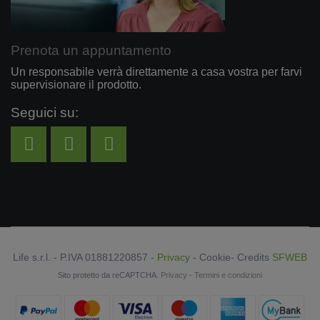
Prenota un appuntamento
Un responsabile verrà direttamente a casa vostra per farvi
supervisionare il prodotto.
Seguici su:
Life s.r.l. - P.IVA 01881220857 -
Privacy
-
Cookie
- Credits
SFWEB
Sito protetto da reCAPTCHA.
Privacy
-
Termini e condizioni