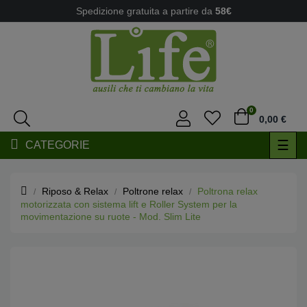
Spedizione gratuita a partire da
58€
0
0,00 €
navi
☰
CATEGORIE
Togg
Riposo & Relax
Poltrone relax
Poltrona relax
motorizzata con sistema lift e Roller System per la
movimentazione su ruote - Mod. Slim Lite