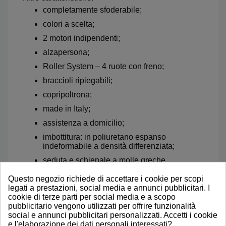
completamente sfoderabile;
colori a scelta;
2 motori indipendenti;
alzapersona;
Roller System – 4 ruote con freno;
braccioli ripiegabili;
copripoltrona;
made in Italy;
assistenza a domicilio;
imbottitura: in poliuretano espanso
indeformabile a densità differenziata;
seduta e schienale a molle greche
orizzontali indeformabili;
Questo negozio richiede di accettare i cookie per scopi
struttura: metallo-legno;
legati a prestazioni, social media e annunci pubblicitari. I
cookie di terze parti per social media e a scopo
portata massima 130 kg
pubblicitario vengono utilizzati per offrire funzionalità
Garanzia 24 mesi.
social e annunci pubblicitari personalizzati. Accetti i cookie
e l'elaborazione dei dati personali interessati?
Marchio CE sui dispositivi medici