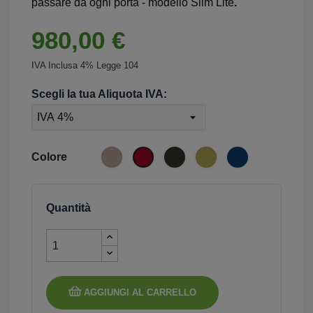
passare da ogni porta - modello Slim Lite
.
980,00 €
IVA Inclusa 4% Legge 104
Scegli la tua Aliquota IVA:
Sabbia-
Verde-
Senape-
Blu-
Rosso-
Colore
Slim-
Slim-
Slim-
Slim-
Slim-
Lite
Lite
Lite
Lite
Lite
Quantità
AGGIUNGI AL CARRELLO