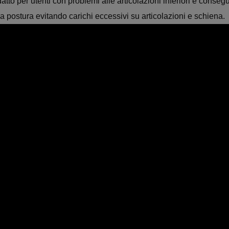
atto per utenti con problemi alle articolazioni inferiori e consegu
postura evitando carichi eccessivi su articolazioni e schiena.