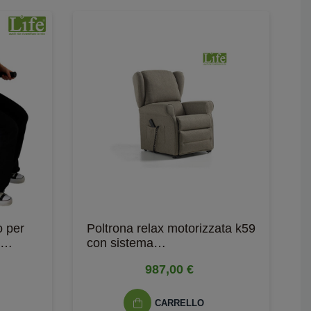
o per
Poltrona relax motorizzata k59
W
con sistema
e
Lift/Relax/Comfort e...
987,00 €
CARRELLO