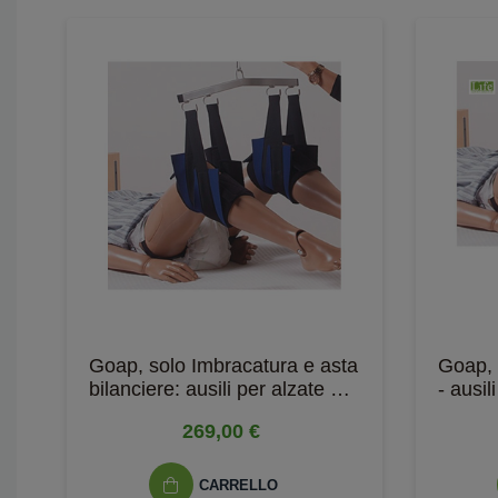
Goap, solo Imbracatura e asta
Goap, 
bilanciere: ausili per alzate e
- ausi
sedute
269,00 €
CARRELLO