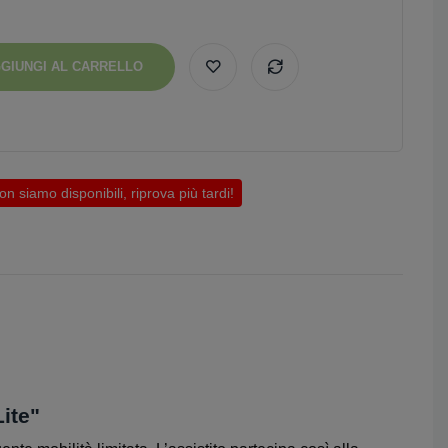
GIUNGI AL CARRELLO
 siamo disponibili, riprova più tardi!
ite"