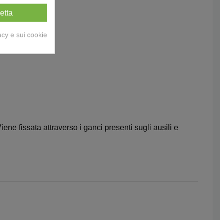
etta
acy e sui cookie
ne fissata attraverso i ganci presenti sugli ausili e