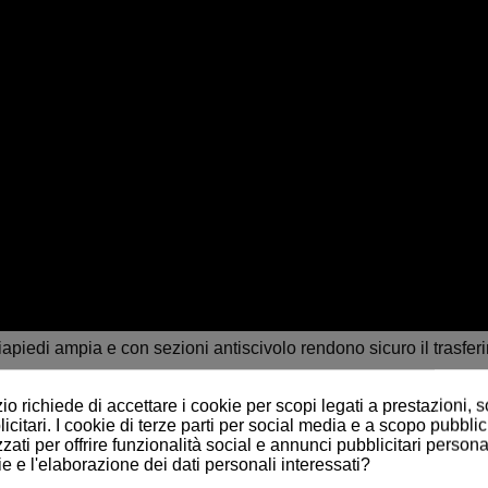
piedi ampia e con sezioni antiscivolo rendono sicuro il trasferim
traverso una leggera inclinazione in avanti del maniglione centr
o richiede di accettare i cookie per scopi legati a prestazioni, 
te sotto la base consentono di spostare il paziente tra diversi am
citari. I cookie di terze parti per social media e a scopo pubblic
zati per offrire funzionalità social e annunci pubblicitari personal
fascetta ferma talloni e di ginocchiere regolabili in inclinazione 
ie e l'elaborazione dei dati personali interessati?
ere rapidamente l’ausilio quando non utilizzato, per poter essere 