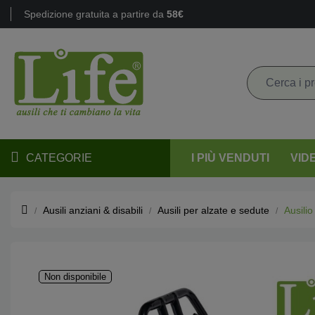
Spedizione gratuita a partire da
58€
CATEGORIE
I PIÙ VENDUTI
VID
Ausili anziani & disabili
Ausili per alzate e sedute
Ausilio
Non disponibile