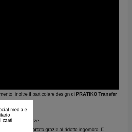
ento, inoltre il particolare design di
PRATIKO Transfer
ale.
social media e
bienti.
itario
izzati.
ed in cinque altezze.
facilmente trasportato grazie al ridotto ingombro. È