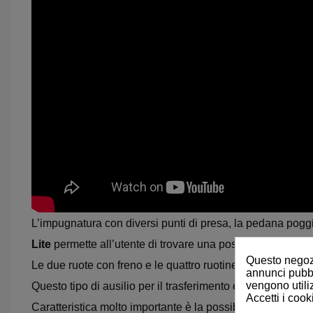
L’impugnatura con diversi punti di presa, la pedana poggia
Lite
permette all’utente di trovare una posizione sicura at
Questo negozi
Le due ruote con freno e le quattro ruotine piroettanti pos
annunci pubbli
vengono utiliz
Questo tipo di ausilio per il trasferimento è dotato di una 
Accetti i cook
Caratteristica molto importante è la possibilità di richiud