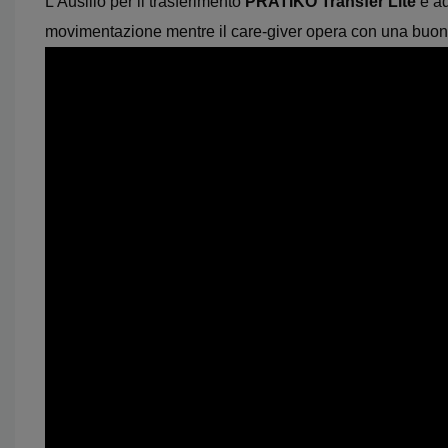
L’Ausilio per il trasferimento
PRATIKO Transfer
Lite
è ad
movimentazione mentre il care-giver opera con una buona 