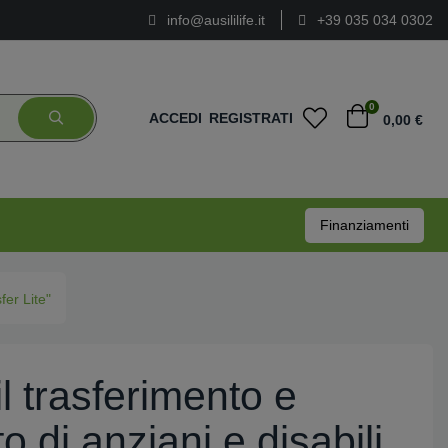
info@ausililife.it
+39 035 034 0302
0
ACCEDI
REGISTRATI
0,00 €
Finanziamenti
fer Lite"
il trasferimento e
 di anziani e disabili