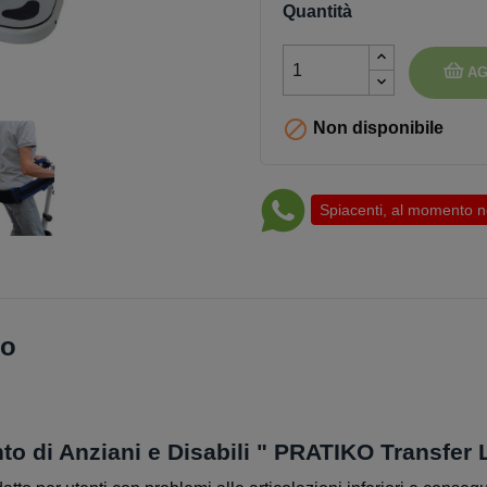
Quantità
AG

Non disponibile
Spiacenti, al momento non
to
to di Anziani e Disabili " PRATIKO Transfer L