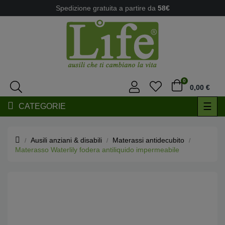
Spedizione gratuita a partire da
58€
0
0,00 €
navi
☰
CATEGORIE
Togg
Ausili anziani & disabili
Materassi antidecubito
Materasso Waterlily fodera antiliquido impermeabile