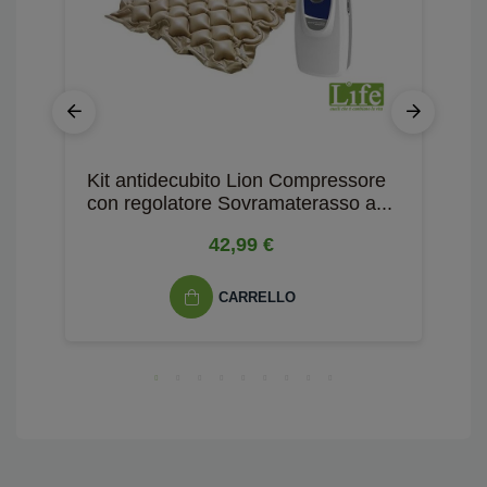
Kit antidecubito Lion Compressore
M
con regolatore Sovramaterasso a...
d
42,99 €
CARRELLO