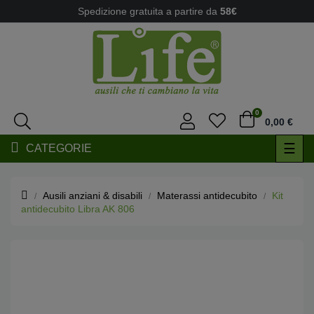
Spedizione gratuita a partire da
58€
0
0,00 €
navi
☰
CATEGORIE
Togg
Ausili anziani & disabili
Materassi antidecubito
Kit
antidecubito Libra AK 806