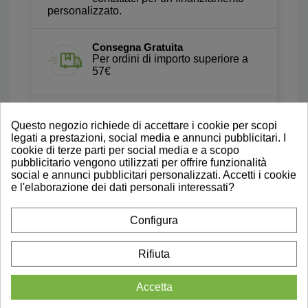
personalizzato.
Consegna Gratuita
Per ordini di importo superiore a
57€
Prova a Domicilio
Questo negozio richiede di accettare i cookie per scopi
Testa gli ausili direttamente a casa
legati a prestazioni, social media e annunci pubblicitari. I
tua. Scopri di più
cookie di terze parti per social media e a scopo
pubblicitario vengono utilizzati per offrire funzionalità
social e annunci pubblicitari personalizzati. Accetti i cookie
Recensioni Autentiche
e l'elaborazione dei dati personali interessati?
Leggi le nostre Recensioni Su
Trustpilot
Configura
Rifiuta
Accetta