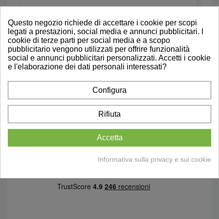
Consegna Gratuita
Per ordini di importo superiore a
Questo negozio richiede di accettare i cookie per scopi
57€
legati a prestazioni, social media e annunci pubblicitari. I
cookie di terze parti per social media e a scopo
pubblicitario vengono utilizzati per offrire funzionalità
Prova a Domicilio
social e annunci pubblicitari personalizzati. Accetti i cookie
Testa gli ausili direttamente a casa
e l'elaborazione dei dati personali interessati?
tua. Scopri di più
Configura
Recensioni Autentiche
Rifiuta
Leggi le nostre Recensioni Su
Trustpilot
Accetta
Informativa sulla privacy e sui cookie