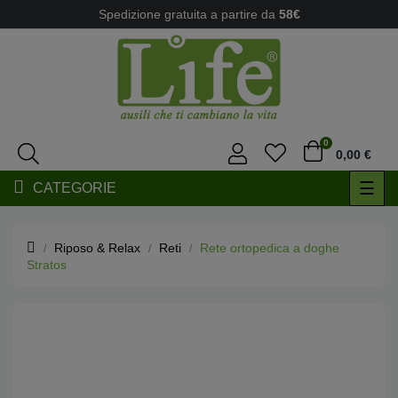
Spedizione gratuita a partire da
58€
0
0,00 €
navi
☰
CATEGORIE
Togg
Riposo & Relax
Reti
Rete ortopedica a doghe
Stratos