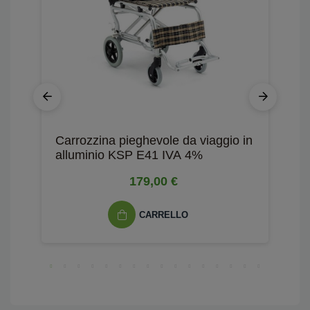
Carrozzina pieghevole da viaggio in
S
alluminio KSP E41 IVA 4%
r
179,00 €
CARRELLO