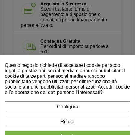
Acquista in Sicurezza
Scegli tra tante forme di
pagamento a disposizione o
contattaci per un finanziamento
personalizzato.
Consegna Gratuita
Per ordini di importo superiore a
57€
Questo negozio richiede di accettare i cookie per scopi
Prova a Domicilio
legati a prestazioni, social media e annunci pubblicitari. I
Testa gli ausili direttamente a casa
cookie di terze parti per social media e a scopo
tua. Scopri di più
pubblicitario vengono utilizzati per offrire funzionalità
social e annunci pubblicitari personalizzati. Accetti i cookie
e l'elaborazione dei dati personali interessati?
Recensioni Autentiche
Leggi le nostre Recensioni Su
Configura
Trustpilot
Rifiuta