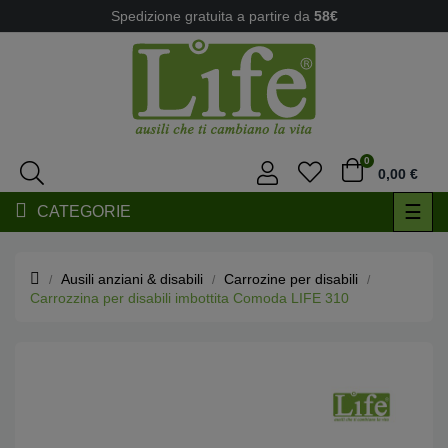
Spedizione gratuita a partire da
58€
0
0,00 €
navi
☰
CATEGORIE
Togg
Ausili anziani & disabili
Carrozine per disabili
Carrozzina per disabili imbottita Comoda LIFE 310