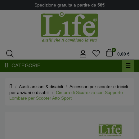
Spedizione gratuita a partire da
58€
0
0,00 €
navi
☰
CATEGORIE
Togg
Ausili anziani & disabili
Accessori per scooter e tricicli
per anziani e disabili
Cintura di Sicurezza con Supporto
Lombare per Scooter Atto Sport