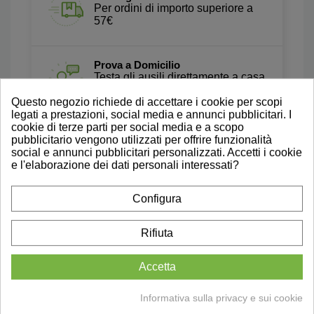
Per ordini di importo superiore a
57€
Prova a Domicilio
Testa gli ausili direttamente a casa
tua. Scopri di più
Questo negozio richiede di accettare i cookie per scopi
legati a prestazioni, social media e annunci pubblicitari. I
cookie di terze parti per social media e a scopo
Recensioni Autentiche
pubblicitario vengono utilizzati per offrire funzionalità
Leggi le nostre Recensioni Su
social e annunci pubblicitari personalizzati. Accetti i cookie
Trustpilot
e l'elaborazione dei dati personali interessati?
Configura
Rifiuta
Accetta
Informativa sulla privacy e sui cookie