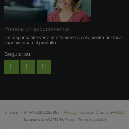
Prenota un appuntamento
Un responsabile verrà direttamente a casa vostra per farvi
supervisionare il prodotto.
Seguici su:
Life s.r.l. - P.IVA 01881220857 -
Privacy
-
Cookie
- Credits
SFWEB
Sito protetto da reCAPTCHA.
Privacy
-
Termini e condizioni