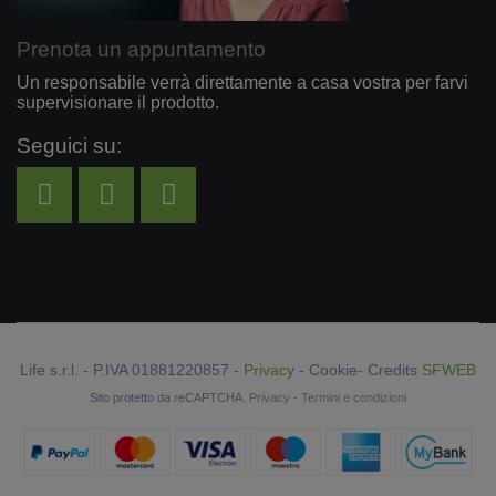
Prenota un appuntamento
Un responsabile verrà direttamente a casa vostra per farvi
supervisionare il prodotto.
Seguici su:
Life s.r.l. - P.IVA 01881220857 -
Privacy
-
Cookie
- Credits
SFWEB
Sito protetto da reCAPTCHA.
Privacy
-
Termini e condizioni