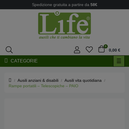
Spedizione gratuita a partire da
58€
0
0,00 €
navi
☰
CATEGORIE
Togg
Ausili anziani & disabili
Ausili vita quotidiana
Rampe portatili – Telescopiche – PAIO